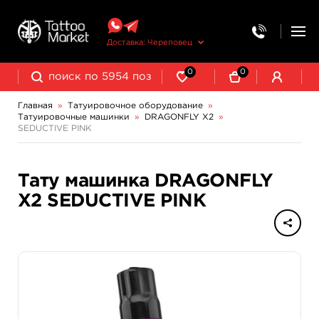
Доставка: Череповец
0
0
Главная
»
Татуировочное оборудование
»
Татуировочные машинки
»
DRAGONFLY X2
»
Колпачки, подставки, миксеры для краски
Трансферная бумага и принадлежности
SEDUCTIVE PINK
Индукционные машинки Mustang
Роторные машинки Mustang
Тату машинка DRAGONFLY
X2 SEDUCTIVE PINK