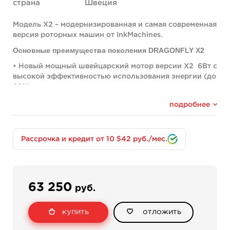
страна
Швеция
Модель X2 – модернизированная и самая современная
версия роторных машин от InkMachines.
Основные преимущества поколения DRAGONFLY X2
• Новый мощный швейцарский мотор версии X2 6Вт с
высокой эффективностью использования энергии (до
86%).
• Легкий вес (80 грамм)
подробнее
• Бесшумность
• Низкая вибрация
Рассрочка и кредит от 10 542 руб./мес.
• Эргономичность
• Отсутствие бандажных резинок в применении
• Приспосабливаемая сила удара : 0 - 2мм
63 250
руб.
• Совместимость со всеми держателями, иглами и
картриджами
купить
отложить
• Два разъема - Clipcord или RCA