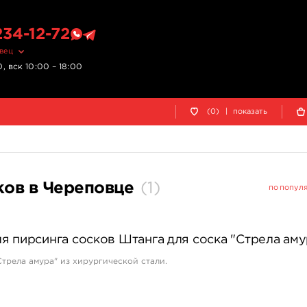
234-12-72
овец
, вск 10:00 – 18:00
(0)
|
показать
ков в Череповце
(
1
)
по попул
я пирсинга сосков Штанга для соска "Стрела аму
Стрела амура" из хирургической стали.