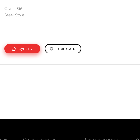
Сталь 316L
Steel Style
купить
отложить
ании
Оплата заказов
Частые вопросы
К