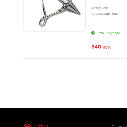
материал
производитель
Есть на складе
340
руб.
О комп