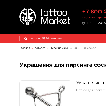
+7 800 
Доставка: Череп
10:00 – 20:00
Главная
»
Каталог
»
Пирсинг украшения
»
Для сосков
Украшения для пирсинга сос
Украшение дл
Штанга для соска "