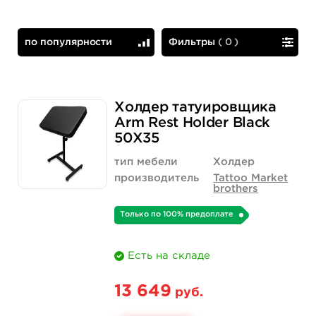
по популярности
Фильтры
(
0
)
по популярности
сначала дешевые
Холдер татуировщика
Arm Rest Holder Black
50X35
тип мебели
Холдер
производитель
Tattoo Market
brothers
Только по 100% предоплате
Есть на складе
13 649
руб.