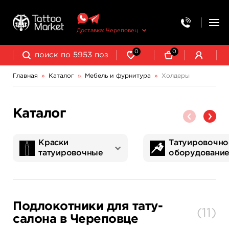
Доставка: Череповец
0
0
Главная
»
Каталог
»
Мебель и фурнитура
»
Холдеры
Каталог
Краски
Татуировочно
татуировочные
оборудовани
World Famous Tattoo Ink
NE Pigments - светящиеся ультрафиолетовые пигменты
Татуировочные наборы
Картриджи татуировочные
Запчасти для тату машинок
Трансферная бумага и принадлежности
Подлокотники для тату-
(
11
)
салона в Череповце