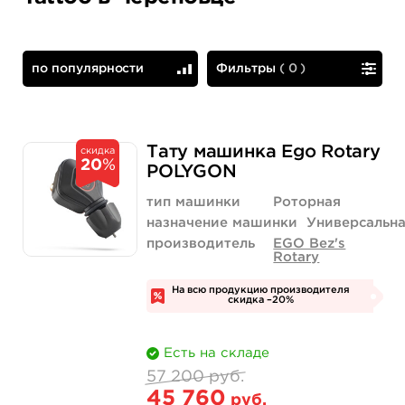
по популярности
Фильтры
(
0
)
по популярности
сначала дешевые
Тату машинка Ego Rotary
скидка
20
%
POLYGON
тип машинки
Роторная
назначение машинки
Универсальн
производитель
EGO Bez's
Rotary
На всю продукцию производителя
скидка –20%
Есть на складе
57 200 руб.
45 760
руб.