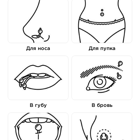
Для носа
Для пупка
В губу
В бровь