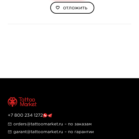
отложить
+7 800 234 1272
orders@tattoomarket.ru
– по заказам
garant@tattoomarket.ru
– по гарантии