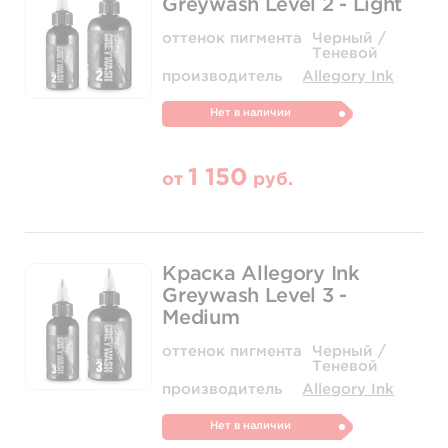
Greywash Level 2 - Light
Количество
купить
купить
оттенок пигмента
Черный /
Теневой
производитель
Allegory Ink
Нет в наличии
1 150
от
руб.
Краска Allegory Ink
Greywash Level 3 -
Medium
оттенок пигмента
Черный /
Теневой
производитель
Allegory Ink
Нет в наличии