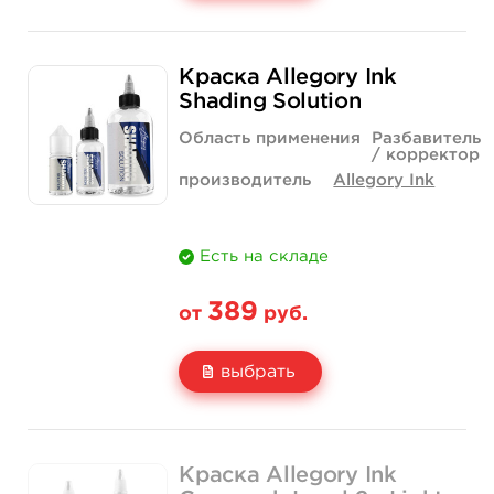
Свойство
2 унции - 60 мл
4 унции - 120 мл
Краска Allegory Ink
Цена
1 150 руб.
2 400 руб.
Shading Solution
Количество
купить
купить
Область применения
Разбавитель
/ корректор
производитель
Allegory Ink
Есть на складе
389
от
руб.
выбрать
Свойство
1 унция - 30 мл
2 унции - 60 мл
Краска Allegory Ink
Цена
389 руб.
670 руб.