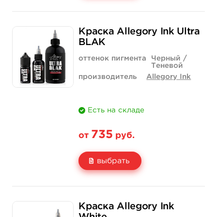
Свойство
1 унция - 30 мл
2 унции - 60 мл
Краска Allegory Ink Ultra
Цена
585 руб.
831 руб.
BLAK
Количество
купить
купить
оттенок пигмента
Черный /
Теневой
производитель
Allegory Ink
Есть на складе
735
от
руб.
выбрать
Свойство
1 унция - 30 мл
2 унции - 60 мл
Краска Allegory Ink
Цена
735 руб.
1 257 руб.