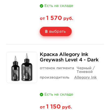
Есть на складе
1 570
от
руб.
выбрать
Свойство
1 унция - 30 мл
Краска Allegory Ink
Цена
1 570 руб.
Greywash Level 4 - Dark
Количество
купить
оттенок пигмента
Черный /
Теневой
производитель
Allegory Ink
Есть на складе
1 150
от
руб.