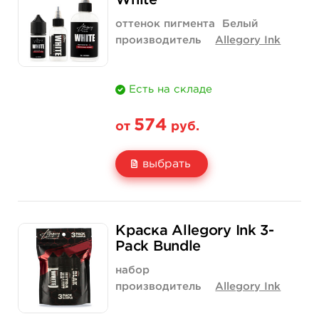
White
Количество
купить
купить
оттенок пигмента
Белый
производитель
Allegory Ink
Есть на складе
574
от
руб.
выбрать
Свойство
1 унция - 30 мл
2 унции - 60 мл
Краска Allegory Ink 3-
Цена
574 руб.
1 158 руб.
Pack Bundle
Количество
купить
купить
набор
производитель
Allegory Ink