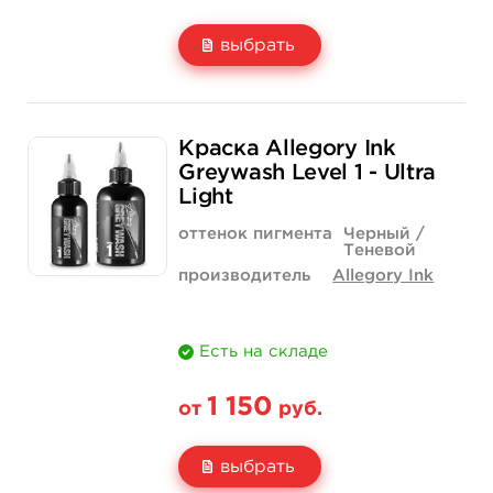
выбрать
Свойство
2 унции - 60 мл
4 унции - 120 мл
Краска Allegory Ink
Цена
1 150 руб.
2 400 руб.
Greywash Level 1 - Ultra
Light
Количество
нет на складе
купить
оттенок пигмента
Черный /
Теневой
производитель
Allegory Ink
Есть на складе
1 150
от
руб.
выбрать