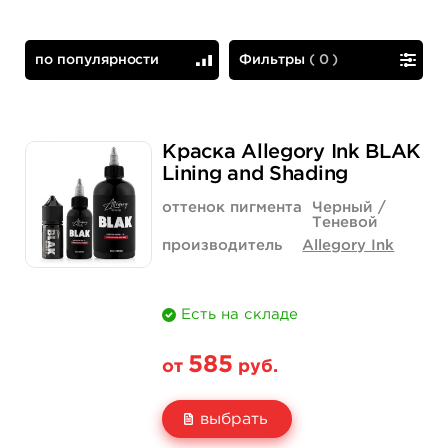
по популярности
Фильтры
(
0
)
по популярности
сначала дешевые
Краска Allegory Ink BLAK
Lining and Shading
оттенок пигмента
Черный /
Теневой
производитель
Allegory Ink
Есть на складе
585
от
руб.
выбрать