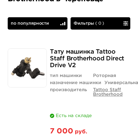
по популярности
Фильтры
(
0
)
по популярности
сначала дешевые
Тату машинка Tattoo
Staff Brotherhood Direct
Drive V2
тип машинки
Роторная
назначение машинки
Универсальн
производитель
Tattoo Staff
Brotherhood
Есть на складе
7 000
руб.