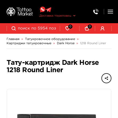
Доставка: Череповец
0
0
Главная
»
Татуировочное оборудование
»
Картриджи татуировочные
»
Dark Horse
»
1218 Round Liner
Колпачки, подставки, миксеры для краски
Трансферная бумага и принадлежности
Тату-картридж Dark Horse
1218 Round Liner