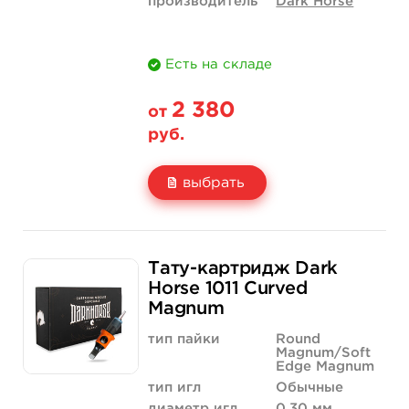
производитель
Dark Horse
Есть на складе
2 380
от
руб.
выбрать
Свойство
20 шт (коробка)
Тату-картридж Dark
Цена
2 380 руб.
Horse 1011 Curved
Magnum
Количество
купить
тип пайки
Round
Magnum/Soft
Edge Magnum
тип игл
Обычные
диаметр игл
0,30 мм