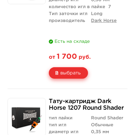
количество игл в пайке
7
Тип заточки игл
Long
производитель
Dark Horse
Есть на складе
1 700
от
руб.
выбрать
Свойство
20 шт (коробка)
Тату-картридж Dark
Цена
1 700 руб.
Horse 1207 Round Shader
Количество
купить
тип пайки
Round Shader
тип игл
Обычные
диаметр игл
0,35 мм