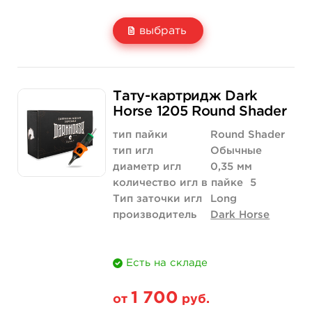
выбрать
Свойство
20 шт (коробка)
Тату-картридж Dark
Цена
2 040 руб.
Horse 1205 Round Shader
Количество
купить
тип пайки
Round Shader
тип игл
Обычные
диаметр игл
0,35 мм
количество игл в пайке
5
Тип заточки игл
Long
производитель
Dark Horse
Есть на складе
1 700
от
руб.