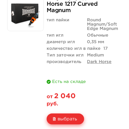
Цена
1 870 руб.
Horse 1217 Curved
Magnum
Количество
купить
тип пайки
Round
Magnum/Soft
Edge Magnum
тип игл
Обычные
диаметр игл
0,35 мм
количество игл в пайке
17
Тип заточки игл
Medium
производитель
Dark Horse
Есть на складе
2 040
от
руб.
выбрать