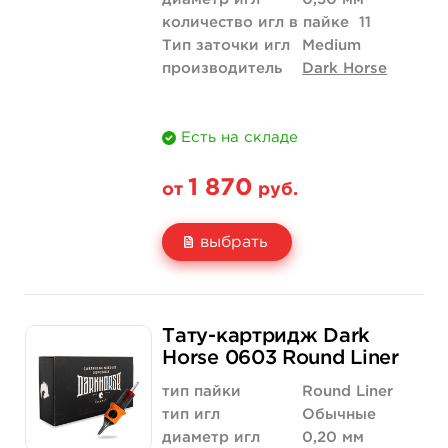
количество игл в пайке
11
Тип заточки игл
Medium
производитель
Dark Horse
Есть на складе
1 870
от
руб.
выбрать
Свойство
20 шт (коробка)
Тату-картридж Dark
Цена
1 870 руб.
Horse 0603 Round Liner
Количество
купить
тип пайки
Round Liner
тип игл
Обычные
диаметр игл
0,20 мм