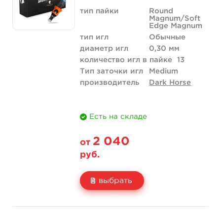
тип пайки
Round
Magnum/Soft
Edge Magnum
тип игл
Обычные
диаметр игл
0,30 мм
количество игл в пайке
13
Тип заточки игл
Medium
производитель
Dark Horse
Есть на складе
2 040
от
руб.
выбрать
Свойство
20 шт (коробка)