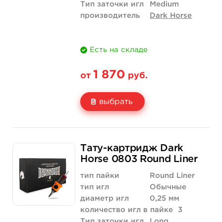
Тип заточки игл
Medium
производитель
Dark Horse
Есть на складе
1 870
от
руб.
выбрать
Свойство
20 шт (коробка)
Тату-картридж Dark
Цена
1 870 руб.
Horse 0803 Round Liner
Количество
купить
тип пайки
Round Liner
тип игл
Обычные
диаметр игл
0,25 мм
количество игл в пайке
3
Тип заточки игл
Long