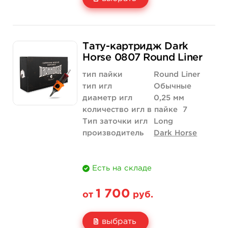
Свойство
20 шт (коробка)
Тату-картридж Dark
Цена
1 870 руб.
Horse 0807 Round Liner
Количество
купить
тип пайки
Round Liner
тип игл
Обычные
диаметр игл
0,25 мм
количество игл в пайке
7
Тип заточки игл
Long
производитель
Dark Horse
Есть на складе
1 700
от
руб.
выбрать