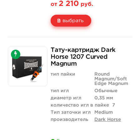
2 210
от
руб.
выбрать
Свойство
20 шт (коробка)
Тату-картридж Dark
Цена
2 210 руб.
Horse 1207 Curved
Magnum
Количество
купить
тип пайки
Round
Magnum/Soft
Edge Magnum
тип игл
Обычные
диаметр игл
0,35 мм
количество игл в пайке
7
Тип заточки игл
Medium
производитель
Dark Horse