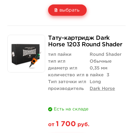
выбрать
Свойство
20 шт (коробка)
Тату-картридж Dark
Цена
1 700 руб.
Horse 1203 Round Shader
Количество
купить
тип пайки
Round Shader
тип игл
Обычные
диаметр игл
0,35 мм
количество игл в пайке
3
Тип заточки игл
Long
производитель
Dark Horse
Есть на складе
1 700
от
руб.