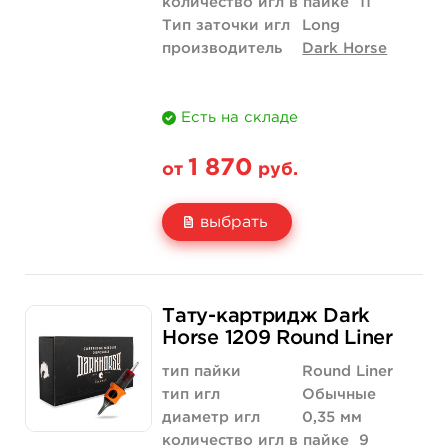
количество игл в пайке
11
Тип заточки игл
Long
производитель
Dark Horse
Есть на складе
1 870
от
руб.
выбрать
Свойство
20 шт (коробка)
Тату-картридж Dark
Цена
1 870 руб.
Horse 1209 Round Liner
Количество
купить
тип пайки
Round Liner
тип игл
Обычные
диаметр игл
0,35 мм
количество игл в пайке
9