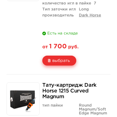
количество игл в пайке
7
Тип заточки игл
Long
производитель
Dark Horse
Есть на складе
1 700
от
руб.
выбрать
Свойство
20 шт (коробка)
Тату-картридж Dark
Цена
1 700 руб.
Horse 1215 Curved
Magnum
Количество
купить
тип пайки
Round
Magnum/Soft
Edge Magnum