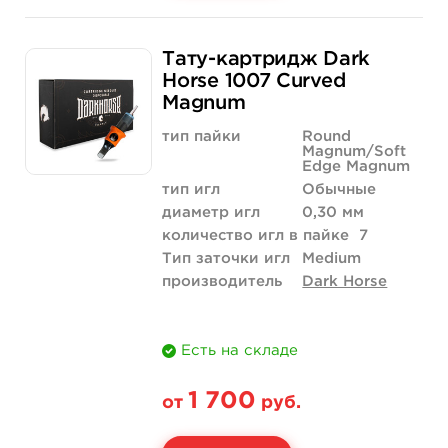
Свойство
20 шт (коробка)
Тату-картридж Dark
Цена
2 040 руб.
Horse 1007 Curved
Magnum
Количество
купить
тип пайки
Round
Magnum/Soft
Edge Magnum
тип игл
Обычные
диаметр игл
0,30 мм
количество игл в пайке
7
Тип заточки игл
Medium
производитель
Dark Horse
Есть на складе
1 700
от
руб.