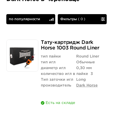
по популярности
Фильтры
(
0
)
по популярности
сначала дешевые
Тату-картридж Dark
Horse 1003 Round Liner
тип пайки
Round Liner
тип игл
Обычные
диаметр игл
0,30 мм
количество игл в пайке
3
Тип заточки игл
Long
производитель
Dark Horse
Есть на складе