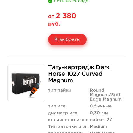
Есть на складе
2 380
от
руб.
выбрать
Свойство
20 шт (коробка)
Тату-картридж Dark
Цена
2 380 руб.
Horse 1027 Curved
Magnum
Количество
купить
тип пайки
Round
Magnum/Soft
Edge Magnum
тип игл
Обычные
диаметр игл
0,30 мм
количество игл в пайке
27
Тип заточки игл
Medium