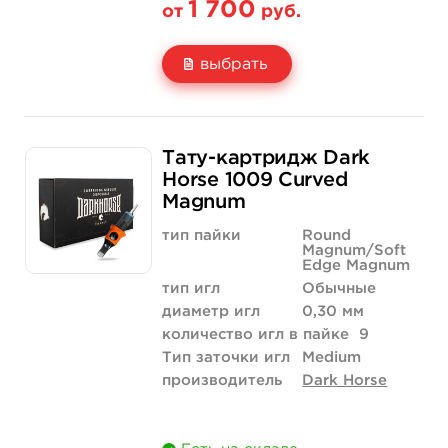
1 700
от
руб.
выбрать
Свойство
20 шт (коробка)
Тату-картридж Dark
Цена
1 700 руб.
Horse 1009 Curved
Magnum
Количество
купить
тип пайки
Round
Magnum/Soft
Edge Magnum
тип игл
Обычные
диаметр игл
0,30 мм
количество игл в пайке
9
Тип заточки игл
Medium
производитель
Dark Horse