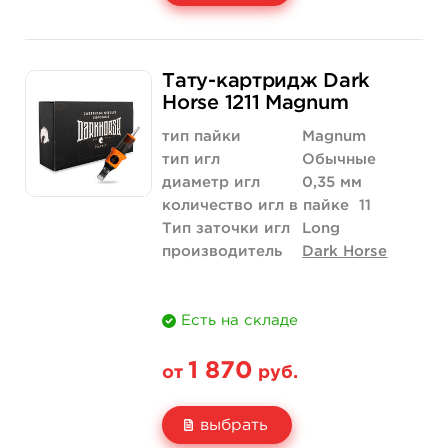
Свойство
20 шт (коробка)
Тату-картридж Dark
Цена
1 700 руб.
Horse 1211 Magnum
Количество
купить
тип пайки
Magnum
тип игл
Обычные
диаметр игл
0,35 мм
количество игл в пайке
11
Тип заточки игл
Long
производитель
Dark Horse
Есть на складе
1 870
от
руб.
выбрать