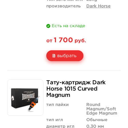
производитель
Dark Horse
Есть на складе
1 700
от
руб.
выбрать
Свойство
20 шт (коробка)
Тату-картридж Dark
Цена
1 700 руб.
Horse 1015 Curved
Magnum
Количество
купить
тип пайки
Round
Magnum/Soft
Edge Magnum
тип игл
Обычные
диаметр игл
0,30 мм