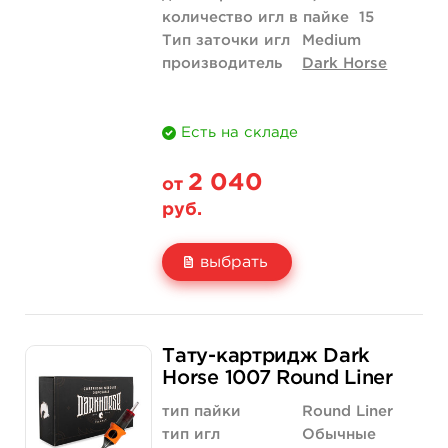
количество игл в пайке
15
Тип заточки игл
Medium
производитель
Dark Horse
Есть на складе
2 040
от
руб.
выбрать
Свойство
20 шт (коробка)
Тату-картридж Dark
Цена
2 040 руб.
Horse 1007 Round Liner
Количество
купить
тип пайки
Round Liner
тип игл
Обычные