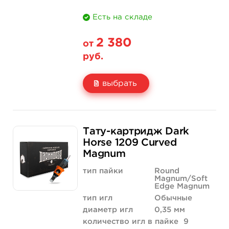
Есть на складе
2 380
от
руб.
выбрать
Свойство
20 шт (коробка)
Тату-картридж Dark
Цена
2 380 руб.
Horse 1209 Curved
Magnum
Количество
купить
тип пайки
Round
Magnum/Soft
Edge Magnum
тип игл
Обычные
диаметр игл
0,35 мм
количество игл в пайке
9