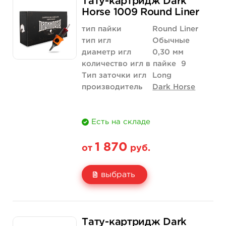
Тату-картридж Dark
Цена
1 700 руб.
Horse 1009 Round Liner
Количество
купить
тип пайки
Round Liner
тип игл
Обычные
диаметр игл
0,30 мм
количество игл в пайке
9
Тип заточки игл
Long
производитель
Dark Horse
Есть на складе
1 870
от
руб.
выбрать
Свойство
20 шт (коробка)
Тату-картридж Dark