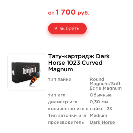
1 700
от
руб.
выбрать
Свойство
20 шт (коробка)
Тату-картридж Dark
Цена
1 700 руб.
Horse 1023 Curved
Magnum
Количество
купить
тип пайки
Round
Magnum/Soft
Edge Magnum
тип игл
Обычные
диаметр игл
0,30 мм
количество игл в пайке
23
Тип заточки игл
Medium
производитель
Dark Horse