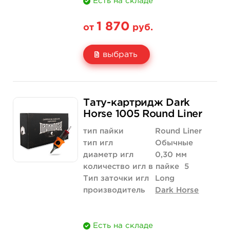
Есть на складе
1 870
от
руб.
выбрать
Свойство
20 шт (коробка)
Тату-картридж Dark
Цена
1 870 руб.
Horse 1005 Round Liner
Количество
купить
тип пайки
Round Liner
тип игл
Обычные
диаметр игл
0,30 мм
количество игл в пайке
5
Тип заточки игл
Long
производитель
Dark Horse
Есть на складе