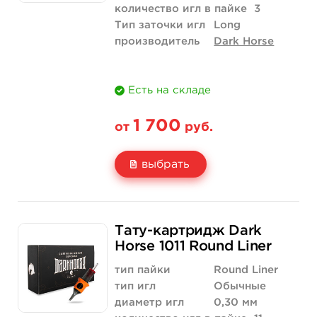
количество игл в пайке
3
Тип заточки игл
Long
производитель
Dark Horse
Есть на складе
1 700
от
руб.
выбрать
Свойство
20 шт (коробка)
Тату-картридж Dark
Цена
1 700 руб.
Horse 1011 Round Liner
Количество
купить
тип пайки
Round Liner
тип игл
Обычные
диаметр игл
0,30 мм