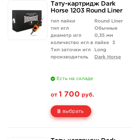
Тату-картридж Dark
Цена
2 040 руб.
Horse 1203 Round Liner
Количество
купить
тип пайки
Round Liner
тип игл
Обычные
диаметр игл
0,35 мм
количество игл в пайке
3
Тип заточки игл
Long
производитель
Dark Horse
Есть на складе
1 700
от
руб.
выбрать
Свойство
20 шт (коробка)