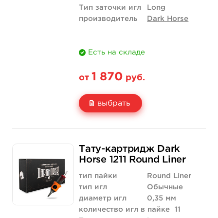
Тип заточки игл
Long
производитель
Dark Horse
Есть на складе
1 870
от
руб.
выбрать
Свойство
20 шт (коробка)
Тату-картридж Dark
Цена
1 870 руб.
Horse 1211 Round Liner
Количество
купить
тип пайки
Round Liner
тип игл
Обычные
диаметр игл
0,35 мм
количество игл в пайке
11