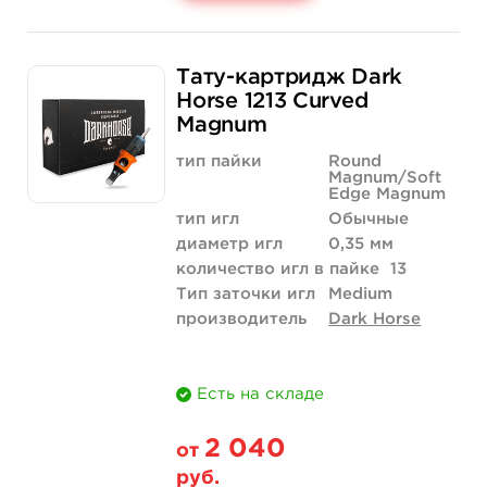
Свойство
20 шт (коробка)
Тату-картридж Dark
Цена
1 870 руб.
Horse 1213 Curved
Magnum
Количество
купить
тип пайки
Round
Magnum/Soft
Edge Magnum
тип игл
Обычные
диаметр игл
0,35 мм
количество игл в пайке
13
Тип заточки игл
Medium
производитель
Dark Horse
Есть на складе
2 040
от
руб.