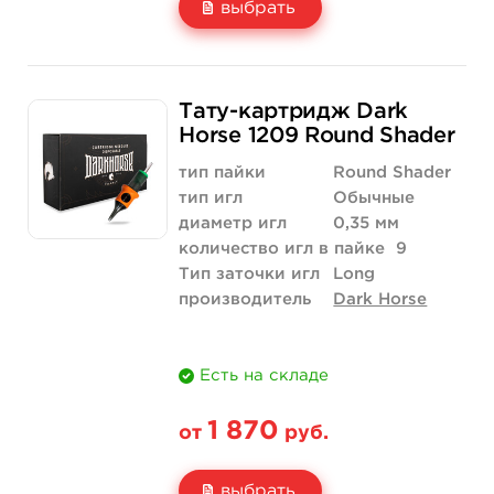
выбрать
Свойство
20 шт (коробка)
Тату-картридж Dark
Цена
1 700 руб.
Horse 1209 Round Shader
Количество
купить
тип пайки
Round Shader
тип игл
Обычные
диаметр игл
0,35 мм
количество игл в пайке
9
Тип заточки игл
Long
производитель
Dark Horse
Есть на складе
1 870
от
руб.
выбрать