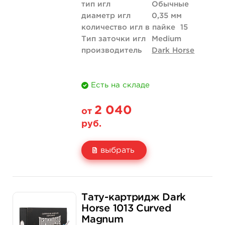
тип игл
Обычные
диаметр игл
0,35 мм
количество игл в пайке
15
Тип заточки игл
Medium
производитель
Dark Horse
Есть на складе
2 040
от
руб.
выбрать
Свойство
20 шт (коробка)
Тату-картридж Dark
Цена
2 040 руб.
Horse 1013 Curved
Magnum
Количество
купить