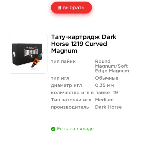
выбрать
Свойство
20 шт (коробка)
Тату-картридж Dark
Цена
1 700 руб.
Horse 1219 Curved
Magnum
Количество
купить
тип пайки
Round
Magnum/Soft
Edge Magnum
тип игл
Обычные
диаметр игл
0,35 мм
количество игл в пайке
19
Тип заточки игл
Medium
производитель
Dark Horse
Есть на складе