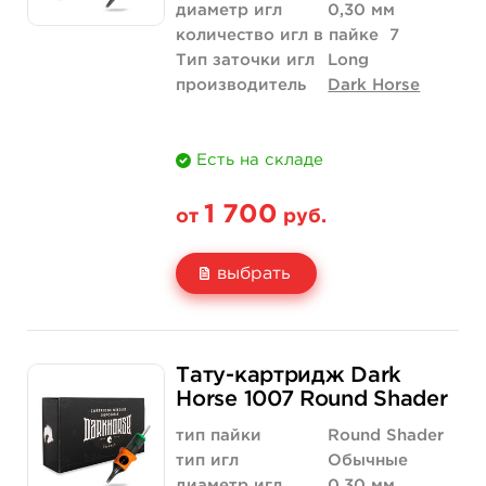
диаметр игл
0,30 мм
количество игл в пайке
7
Тип заточки игл
Long
производитель
Dark Horse
Есть на складе
1 700
от
руб.
выбрать
Свойство
20 шт (коробка)
Тату-картридж Dark
Цена
1 700 руб.
Horse 1007 Round Shader
Количество
купить
тип пайки
Round Shader
тип игл
Обычные
диаметр игл
0,30 мм