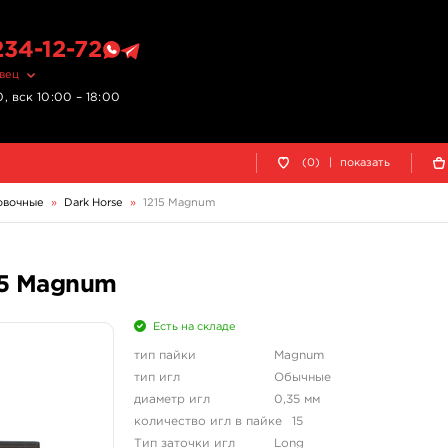
234-12-72
овец
, вск 10:00 – 18:00
(0)
|
показать
овочные
»
Dark Horse
»
1215 Magnum
15 Magnum
Есть на складе
тип пайки
Magnum
тип игл
Обычные
диаметр игл
0,35 мм
количество игл в пайке
15
Тип заточки игл
Long