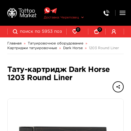
Доставка: Череповец
0
0
Главная
»
Татуировочное оборудование
»
Картриджи татуировочные
»
Dark Horse
»
1203 Round Liner
Колпачки, подставки, миксеры для краски
Трансферная бумага и принадлежности
Тату-картридж Dark Horse
1203 Round Liner