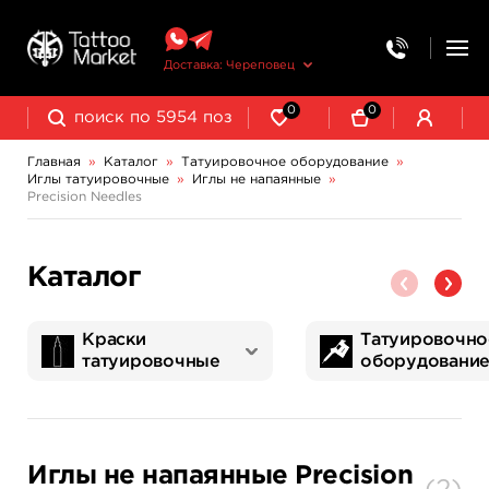
Доставка: Череповец
0
0
Главная
»
Каталог
»
Татуировочное оборудование
»
Иглы татуировочные
»
Иглы не напаянные
»
Колпачки, подставки, миксеры для краски
Трансферная бумага и принадлежности
Precision Needles
EXCALIBUR Professional
Каталог
Краски
Татуировочно
татуировочные
оборудовани
World Famous Tattoo Ink
NE Pigments - светящиеся ультрафиолетовые пигменты
Татуировочные наборы
Картриджи татуировочные
Запчасти для тату машинок
Трансферная бумага и принадлежности
Иглы не напаянные Precision