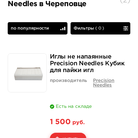
(
2
)
Needles в Череповце
по популярности
Фильтры
(
0
)
по популярности
сначала дешевые
Иглы не напаянные
Precision Needles Кубик
для пайки игл
производитель
Precision
Needles
Есть на складе
1 500
руб.