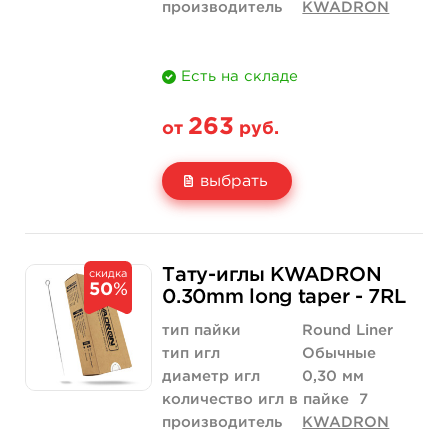
производитель
KWADRON
Есть на складе
263
от
руб.
выбрать
Свойство
5 шт
10 шт
Тату-иглы KWADRON
скидка
50
%
Цена
263 руб.
526 руб.
0.30mm long taper - 7RL
Количество
купить
купить
тип пайки
Round Liner
тип игл
Обычные
диаметр игл
0,30 мм
количество игл в пайке
7
производитель
KWADRON