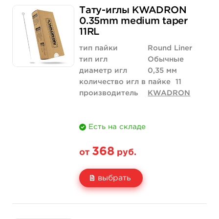
Тату-иглы KWADRON
Цена
368 руб.
3 500 руб.
0.35mm medium taper
11RL
Количество
купить
купить
тип пайки
Round Liner
тип игл
Обычные
диаметр игл
0,35 мм
количество игл в пайке
11
производитель
KWADRON
Есть на складе
368
от
руб.
выбрать
Свойство
5 шт
10 шт