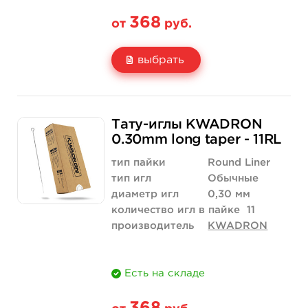
368
от
руб.
выбрать
Свойство
5 шт
50 шт (коробка)
Тату-иглы KWADRON
Цена
368 руб.
3 500 руб.
0.30mm long taper - 11RL
Количество
нет на складе
купить
тип пайки
Round Liner
тип игл
Обычные
диаметр игл
0,30 мм
количество игл в пайке
11
производитель
KWADRON
Есть на складе