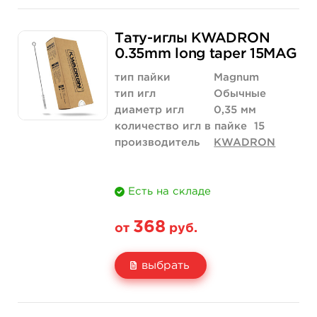
Свойство
5 шт
50 шт (коробка)
Тату-иглы KWADRON
Цена
315 руб.
3 000 руб.
0.35mm long taper 15MAG
Количество
купить
купить
тип пайки
Magnum
тип игл
Обычные
диаметр игл
0,35 мм
количество игл в пайке
15
производитель
KWADRON
Есть на складе
368
от
руб.
выбрать
Свойство
5 шт
50 шт (коробка)