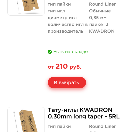
тип пайки
Round Liner
тип игл
Обычные
диаметр игл
0,35 мм
количество игл в пайке
3
производитель
KWADRON
Есть на складе
210
от
руб.
выбрать
Свойство
5 шт
10 шт
Тату-иглы KWADRON
Цена
210 руб.
420 руб.
0.30mm long taper - 5RL
Количество
купить
купить
тип пайки
Round Liner