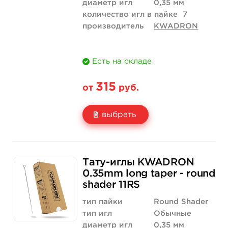
диаметр игл
0,35 мм
количество игл в пайке
7
производитель
KWADRON
Есть на складе
315
от
руб.
выбрать
Свойство
5 шт
10 шт
Тату-иглы KWADRON
Цена
315 руб.
630 руб.
0.35mm long taper - round
shader 11RS
Количество
купить
купить
тип пайки
Round Shader
тип игл
Обычные
диаметр игл
0,35 мм