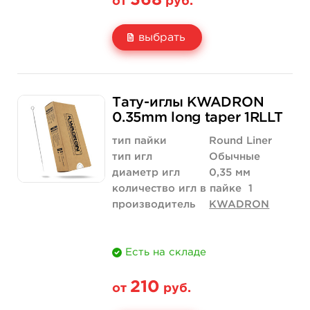
368
от
руб.
выбрать
Свойство
5 шт
10 шт
Тату-иглы KWADRON
Цена
368 руб.
736 руб.
0.35mm long taper 1RLLT
Количество
купить
купить
тип пайки
Round Liner
тип игл
Обычные
диаметр игл
0,35 мм
количество игл в пайке
1
производитель
KWADRON
Есть на складе
210
от
руб.