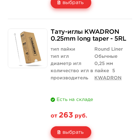
выбрать
Свойство
5 шт
10 шт
Тату-иглы KWADRON
Цена
210 руб.
420 руб.
0.25mm long taper - 5RL
Количество
купить
купить
тип пайки
Round Liner
тип игл
Обычные
диаметр игл
0,25 мм
количество игл в пайке
5
производитель
KWADRON
Есть на складе
263
от
руб.
выбрать