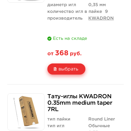
диаметр игл
0,35 мм
количество игл в пайке
9
производитель
KWADRON
Есть на складе
368
от
руб.
выбрать
Свойство
5 шт
50 шт (коробка)
Тату-иглы KWADRON
Цена
368 руб.
3 500 руб.
0.35mm medium taper
7RL
Количество
купить
купить
тип пайки
Round Liner
тип игл
Обычные