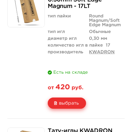
Magnum - 17LT
Количество
купить
купить
тип пайки
Round
Magnum/Soft
Edge Magnum
тип игл
Обычные
диаметр игл
0,30 мм
количество игл в пайке
17
производитель
KWADRON
Есть на складе
420
от
руб.
выбрать
Свойство
5 шт
10 шт
Тату-иглы KWADRON