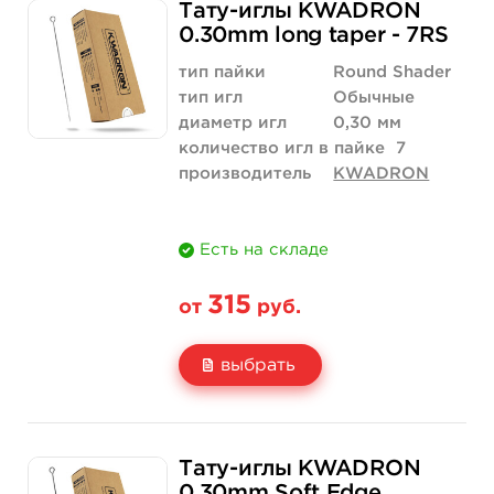
Тату-иглы KWADRON
Цена
368 руб.
536 руб.
0.30mm long taper - 7RS
Количество
купить
купить
тип пайки
Round Shader
тип игл
Обычные
диаметр игл
0,30 мм
количество игл в пайке
7
производитель
KWADRON
Есть на складе
315
от
руб.
выбрать
Свойство
5 шт
10 шт
Тату-иглы KWADRON
Цена
315 руб.
630 руб.
0.30mm Soft Edge