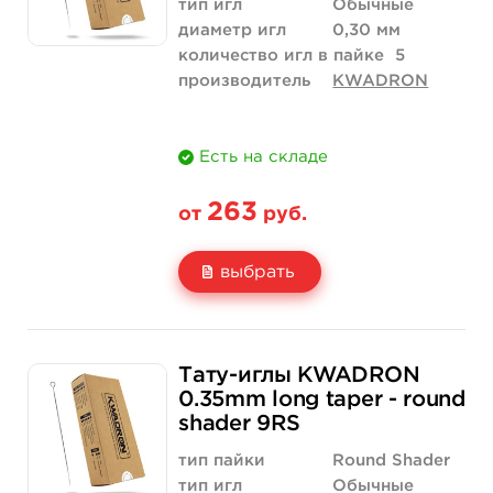
тип игл
Обычные
диаметр игл
0,30 мм
количество игл в пайке
5
производитель
KWADRON
Есть на складе
263
от
руб.
выбрать
Свойство
5 шт
10 шт
Тату-иглы KWADRON
Цена
263 руб.
526 руб.
0.35mm long taper - round
shader 9RS
Количество
купить
купить
тип пайки
Round Shader
тип игл
Обычные