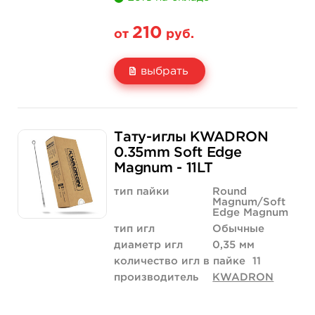
210
от
руб.
выбрать
Свойство
5 шт
10 шт
Тату-иглы KWADRON
Цена
210 руб.
420 руб.
0.35mm Soft Edge
Magnum - 11LT
Количество
купить
купить
тип пайки
Round
Magnum/Soft
Edge Magnum
тип игл
Обычные
диаметр игл
0,35 мм
количество игл в пайке
11
производитель
KWADRON