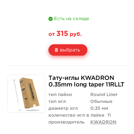
Есть на складе
315
от
руб.
выбрать
Свойство
5 шт
10 шт
Тату-иглы KWADRON
Цена
315 руб.
630 руб.
0.35mm long taper 11RLLT
Количество
купить
купить
тип пайки
Round Liner
тип игл
Обычные
диаметр игл
0,35 мм
количество игл в пайке
11
производитель
KWADRON