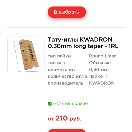
выбрать
Свойство
5 шт
10 шт
Тату-иглы KWADRON
Цена
210 руб.
420 руб.
0.30mm long taper - 1RL
Количество
купить
купить
тип пайки
Round Liner
тип игл
Обычные
диаметр игл
0,30 мм
количество игл в пайке
1
производитель
KWADRON
Есть на складе
210
от
руб.