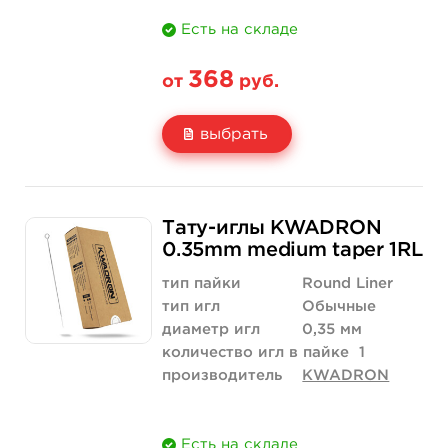
Есть на складе
368
от
руб.
выбрать
Свойство
5 шт
10 шт
Тату-иглы KWADRON
Цена
368 руб.
736 руб.
0.35mm medium taper 1RL
Количество
купить
купить
тип пайки
Round Liner
тип игл
Обычные
диаметр игл
0,35 мм
количество игл в пайке
1
производитель
KWADRON
Есть на складе