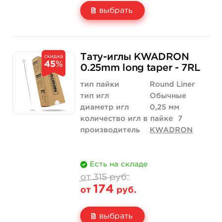
выбрать
Свойство
5 шт
10 шт
Тату-иглы KWADRON
скидка
45
%
Цена
210 руб.
420 руб.
0.25mm long taper - 7RL
Количество
купить
купить
тип пайки
Round Liner
тип игл
Обычные
диаметр игл
0,25 мм
количество игл в пайке
7
производитель
KWADRON
Есть на складе
от 315 руб.
174
от
руб.
выбрать