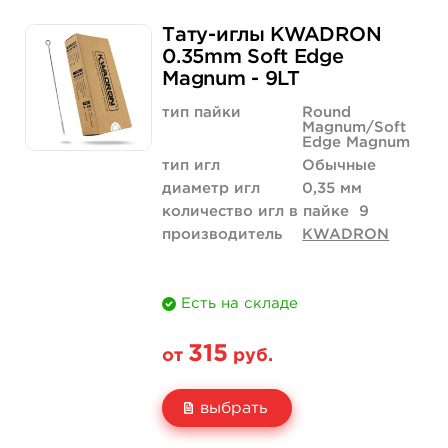
Свойство
5 шт
50 шт (коробка)
Тату-иглы KWADRON
Цена
368 руб.
3 500 руб.
0.35mm Soft Edge
Magnum - 9LT
Количество
купить
купить
тип пайки
Round
Magnum/Soft
Edge Magnum
тип игл
Обычные
диаметр игл
0,35 мм
количество игл в пайке
9
производитель
KWADRON
Есть на складе
315
от
руб.
выбрать