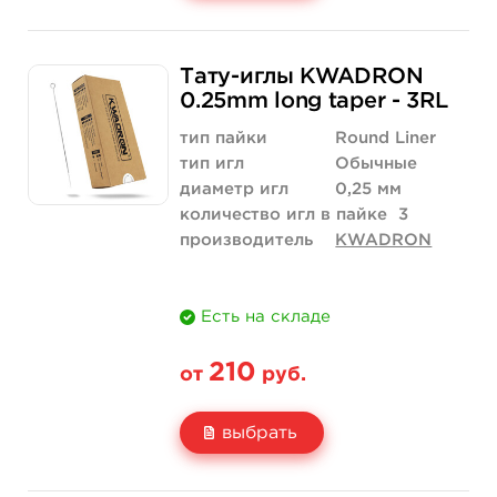
Свойство
5 шт
10 шт
Тату-иглы KWADRON
Цена
263 руб.
526 руб.
0.25mm long taper - 3RL
Количество
купить
купить
тип пайки
Round Liner
тип игл
Обычные
диаметр игл
0,25 мм
количество игл в пайке
3
производитель
KWADRON
Есть на складе
210
от
руб.
выбрать