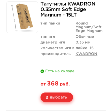
Тату-иглы KWADRON
Цена
368 руб.
736 руб.
0.35mm Soft Edge
Magnum - 15LT
Количество
купить
купить
тип пайки
Round
Magnum/Soft
Edge Magnum
тип игл
Обычные
диаметр игл
0,35 мм
количество игл в пайке
15
производитель
KWADRON
Есть на складе
368
от
руб.
выбрать