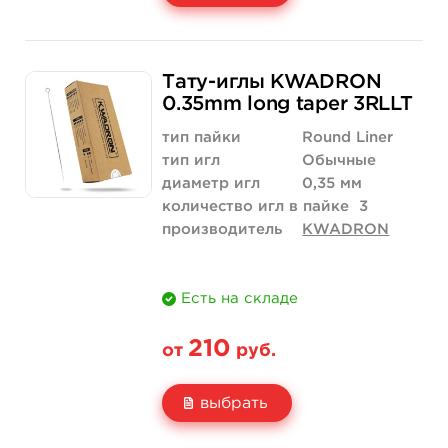
Свойство
5 шт
10 шт
315 руб.
630 руб.
Тату-иглы KWADRON
Цена
174 руб.
347 руб.
0.35mm long taper 3RLLT
Количество
купить
купить
тип пайки
Round Liner
тип игл
Обычные
диаметр игл
0,35 мм
количество игл в пайке
3
производитель
KWADRON
Есть на складе
210
от
руб.
выбрать