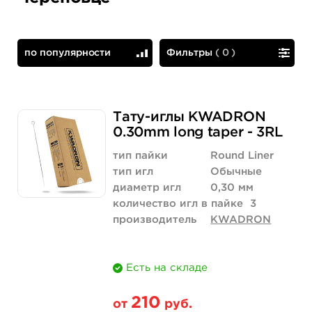
по популярности
Фильтры
(
0
)
по популярности
сначала дешевые
Тату-иглы KWADRON
0.30mm long taper - 3RL
тип пайки
Round Liner
тип игл
Обычные
диаметр игл
0,30 мм
количество игл в пайке
3
производитель
KWADRON
Есть на складе
210
от
руб.