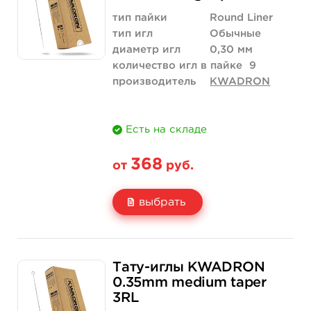
Количество
купить
купить
тип пайки
Round Liner
тип игл
Обычные
диаметр игл
0,30 мм
количество игл в пайке
9
производитель
KWADRON
Есть на складе
368
от
руб.
выбрать
Свойство
5 шт
10 шт
Тату-иглы KWADRON
Цена
368 руб.
736 руб.
0.35mm medium taper
3RL
Количество
купить
купить