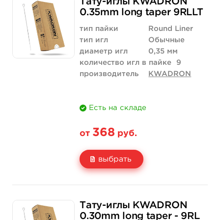
Тату-иглы KWADRON
Цена
315 руб.
630 руб.
0.35mm long taper 9RLLT
Количество
купить
купить
тип пайки
Round Liner
тип игл
Обычные
диаметр игл
0,35 мм
количество игл в пайке
9
производитель
KWADRON
Есть на складе
368
от
руб.
выбрать
Свойство
5 шт
10 шт
Тату-иглы KWADRON
Цена
368 руб.
736 руб.
0.30mm long taper - 9RL