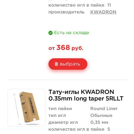
количество игл в пайке
11
производитель
KWADRON
Есть на складе
368
от
руб.
выбрать
Свойство
5 шт
50 шт (коробка)
Тату-иглы KWADRON
Цена
368 руб.
3 500 руб.
0.35mm long taper 5RLLT
Количество
купить
купить
тип пайки
Round Liner
тип игл
Обычные
диаметр игл
0,35 мм
количество игл в пайке
5