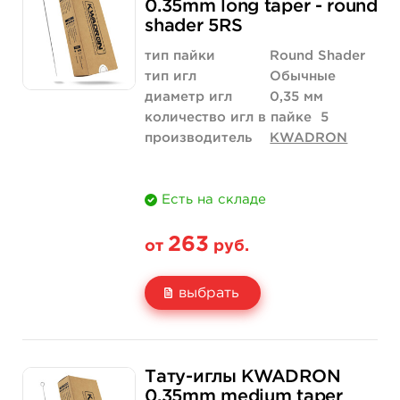
0.35mm long taper - round
shader 5RS
Количество
купить
купить
тип пайки
Round Shader
тип игл
Обычные
диаметр игл
0,35 мм
количество игл в пайке
5
производитель
KWADRON
Есть на складе
263
от
руб.
выбрать
Свойство
5 шт
50 шт (коробка)
Тату-иглы KWADRON
Цена
263 руб.
2 500 руб.
0.35mm medium taper