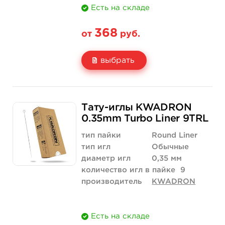
Есть на складе
368
от
руб.
выбрать
Свойство
5 шт
50 шт (коробка)
Тату-иглы KWADRON
Цена
368 руб.
3 500 руб.
0.35mm Turbo Liner 9TRL
Количество
купить
купить
тип пайки
Round Liner
тип игл
Обычные
диаметр игл
0,35 мм
количество игл в пайке
9
производитель
KWADRON
Есть на складе