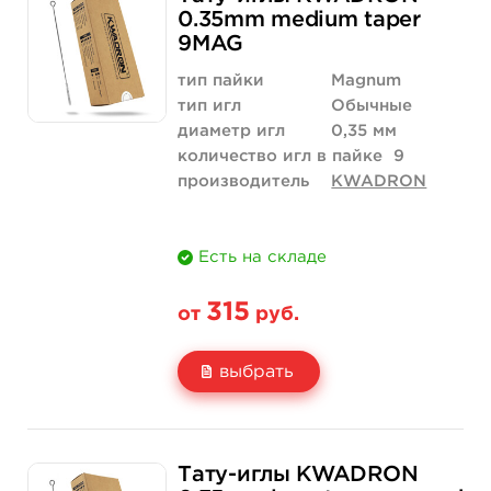
Цена
420 руб.
840 руб.
0.35mm medium taper
9MAG
Количество
купить
купить
тип пайки
Magnum
тип игл
Обычные
диаметр игл
0,35 мм
количество игл в пайке
9
производитель
KWADRON
Есть на складе
315
от
руб.
выбрать
Свойство
5 шт
50 шт (коробка)
Тату-иглы KWADRON
Цена
315 руб.
3 000 руб.