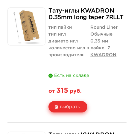
Свойство
5 шт
10 шт
Тату-иглы KWADRON
Цена
210 руб.
420 руб.
0.35mm long taper 7RLLT
Количество
купить
купить
тип пайки
Round Liner
тип игл
Обычные
диаметр игл
0,35 мм
количество игл в пайке
7
производитель
KWADRON
Есть на складе
315
от
руб.
выбрать
Свойство
5 шт
10 шт