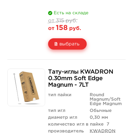
Есть на складе
от 315 руб.
158
от
руб.
выбрать
Свойство
5 шт
10 шт
315 руб.
630 руб.
Тату-иглы KWADRON
Цена
158 руб.
315 руб.
0.30mm Soft Edge
Magnum - 7LT
Количество
купить
купить
тип пайки
Round
Magnum/Soft
Edge Magnum
тип игл
Обычные
диаметр игл
0,30 мм
количество игл в пайке
7
производитель
KWADRON