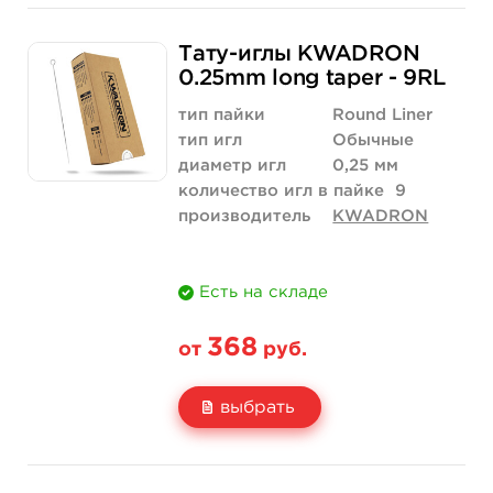
Свойство
5 шт
10 шт
Тату-иглы KWADRON
Цена
210 руб.
420 руб.
0.25mm long taper - 9RL
Количество
купить
купить
тип пайки
Round Liner
тип игл
Обычные
диаметр игл
0,25 мм
количество игл в пайке
9
производитель
KWADRON
Есть на складе
368
от
руб.
выбрать
Свойство
5 шт
10 шт