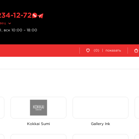
234-12-72
овец
, вск 10:00 – 18:00
(0)
|
показать
Kokkai Sumi
Gallery Ink