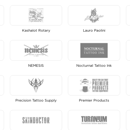
Kashalot Rotary
Lauro Paolini
NEMESIS
Nocturnal Tattoo Ink
Precision Tattoo Supply
Premier Products