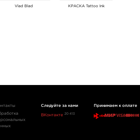
Vlad Blad
КРАСКА Tattoo Ink
онтакты
Следуйте за нами
Принимаем к оплате
бработка
20 413
ВКонтакте
ерсональных
анных