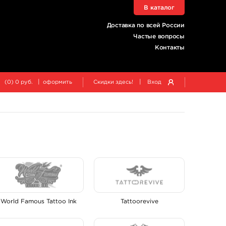
В каталог
Доставка по всей России
Частые вопросы
Контакты
|
|
(
0
)
0
руб.
оформить
Скидки здесь!
Вход
World Famous Tattoo Ink
Tattoorevive