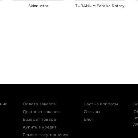
Skinductor
TURANIUM Fabrika Rotary
ании
Оплата заказов
Частые вопросы
К
Доставка заказов
Отзывы
О
п
Возврат товара
Блог
д
Купить в кредит
Ремонт тату-машинок