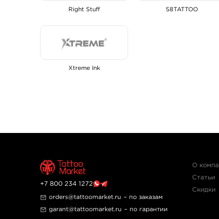
Right Stuff
S8TATTOO
Xtreme Ink
О комп
Статьи
+7 800 234 1272
Скидки
orders@tattoomarket.ru
– по заказам
garant@tattoomarket.ru
– по гарантии