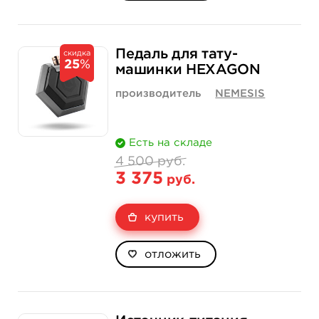
Педаль для тату-
скидка
25
%
машинки HEXAGON
производитель
NEMESIS
Есть на складе
4 500 руб.
3 375
руб.
купить
отложить