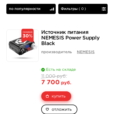
по популярности
Фильтры
(
0
)
по популярности
сначала дешевые
Источник питания
скидка
30
%
NEMESIS Power Supply
Black
производитель
NEMESIS
Есть на складе
11 000 руб.
7 700
руб.
купить
отложить