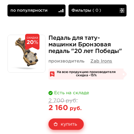
по популярности
Фильтры
(
0
)
по популярности
сначала дешевые
Педаль для тату-
скидка
20
%
машинки Бронзовая
педаль "20 лет Победы"
производитель
Zab Irons
На всю продукцию производителя
скидка –15%
Есть на складе
2 700 руб.
2 160
руб.
купить