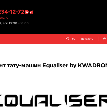
234-12-72
овец
, вск 10:00 – 18:00
(0)
|
показать
нт тату-машин Equaliser by KWADRO