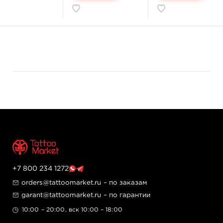
Функциональное назначение:
Для татуирования.
Цвет используется для добавления белого света в
изображениях, а также для осветления отдельных
объектов и элементов. При смешивании с другими
красками белый цвет осветляет эти оттенки. Отлично
наносится на кожу и быстро заживает.
Преимущества продукта:
Продукт с уникальным номером для
отслеживания товара на сайте производителя.
Удобные для работы, герметично закрытые
емкости.
Стерилизационная обработка гамма-лучами.
Безопасность продукта — наличие паспорта
SDS.
+7 800 234 1272
Сертификация в немецкой лаборатории CTL
Gmbh.
orders@tattoomarket.ru
– по заказам
garant@tattoomarket.ru
– по гарантии
10:00 – 20:00, вск 10:00 – 18:00