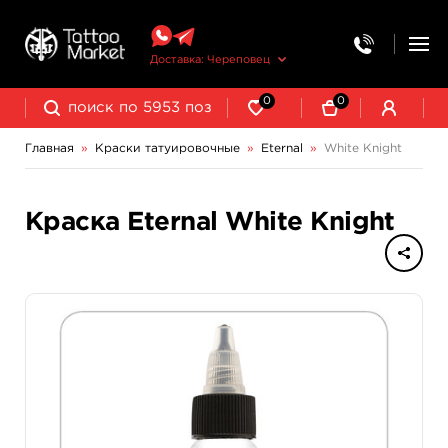
Доставка: Череповец
0
0
Главная
»
Краски татуировочные
»
Eternal
»
White Knight
NE Pigments - светящиеся ультрафиолетовые пигменты
Краска Eternal White Knight