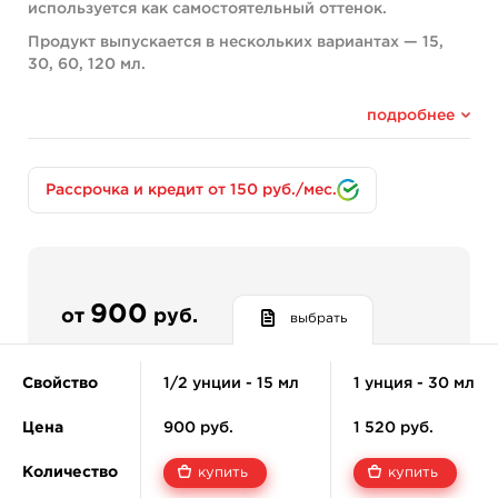
используется как самостоятельный оттенок.
Продукт выпускается в нескольких вариантах — 15,
30, 60, 120 мл.
Компоненты:
подробнее
White C.I. 77891
Продукт производится на водной основе с
добавлением спирта. Это способствует стабилизации
Рассрочка и кредит от 150 руб./мес.
цвета и повышению стерильности во время хранения.
В средстве содержатся пигменты, прошедшие
многоэтапный токсикологический контроль. Чтобы
получился яркий цвет, производитель смешал
компоненты в секретной пропорции, в соответствии с
900
от
руб.
выбрать
рецептурой производителя.
Экстракт гамамелиса добавляется для ускорения
Свойство
1/2 унции - 15 мл
1 унция - 30 мл
процесса регенерации после татуирования.
Продукт не содержит консерванты, животные
Цена
900 руб.
1 520 руб.
продукты и их производные, канцерогенные,
мутагенные вещества.
Количество
купить
купить