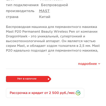
тип подключения
Беспроводной
производитель
MAST
страна
Китай
Беспроводная машинка для перманентного макияжа
Mast P20 Permanent Beauty Wireless Pen от компании
DragonHawk - это уникальный, супертонкий и
высокотехнологичный аппарат. Он является частью
серии Mast, и обладает ходом толкателя в 2,5 мм. Mast
P20 идеально подходит для перманентного макияжа,
а также для создания небольших татуировок.
Эта машинка идеальна для подводки глаз,
подробнее
растушевки теней, микропигментации кожи головы и
создания красивого образа. Она обеспечивает
свободу работы мастера в любое время и в любом
Нет в наличии
месте. Корпус машинки изготовлен из
высококачественного анодированного алюминия, что
делает ее легкой и удобной в руке.
Рассрочка и кредит от 2 500 руб./мес.
В данном исполнении машинка Р20 поставляется в
комплекте с запасным аккумулятором, чтобы мастеру