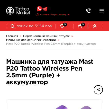
Доставка: Череповец
0
0
Главная
»
Перманентный макияж, татуаж
»
Машинки для дермопигментации
»
Выведение и осветление татуажа
Mast P20 Tattoo Wireless Pen 2.5mm (Purple) + аккумулятор
Машинка для татуажа Mast
P20 Tattoo Wireless Pen
2.5mm (Purple) +
аккумулятор