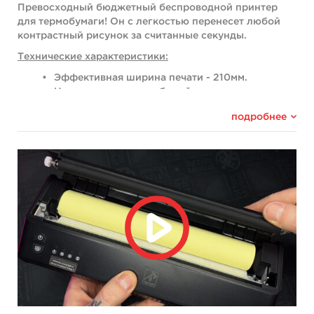
Превосходный бюджетный беспроводной принтер
для термобумаги! Он с легкостью перенесет любой
контрастный рисунок за считанные секунды.
Технические характеристики:
Эффективная ширина печати - 210мм.
Цвет печати - черно-белый.
Разрешение печати - 203dpi.
подробнее
Вес - 840г.
Подключение - USB Type C + Bluetooth.
Емкость аккумулятора - 2500мАч.
Время работы - до 300 печатей.
Размеры принтера: 270х95х53мм.
Габариты в упаковке: 34 х 13.5 х 6,5 см
Принтер работает с Android, iOS и Windows.
Встроенная поддержка нескольких устройств
позволяет разместить принтер в студии и каждый
мастер сможет распечатать свою работу буквально с
телефона или планшета.
Как работать с принтером: