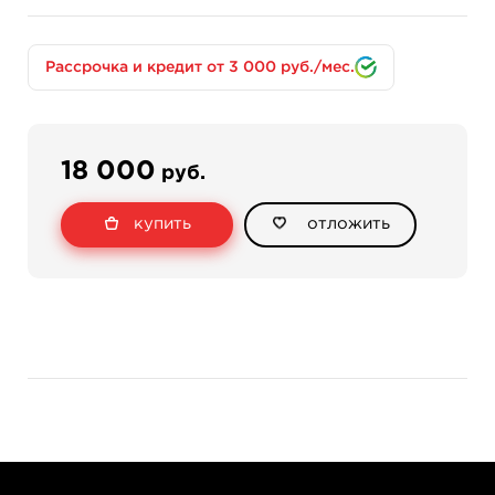
Удалите защитный бежевый слой и слой-
кальку с трансферной бумаги;
Рассрочка и кредит от 3 000 руб./мес.
Аккуратно вставьте бумагу печатной стороной
вниз во входной слот принтера, белый слой при
этом остается снизу;
Само изображение переносится на белый лист
18 000
руб.
при помощи красящего вещества, находящегося
на слое-пленке;
купить
отложить
Распечатайте изображение удобным для вас
способом.
Комплектация:
Термопринтер
Кабель USB Type C
Подробная инструкция
Гарантия на принтер - 6 месяцев.