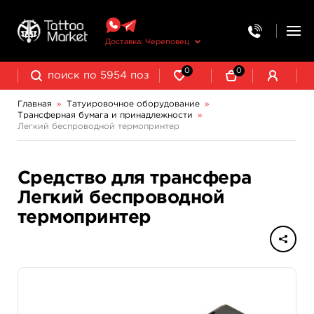
Доставка: Череповец
0
0
Главная
»
Татуировочное оборудование
»
Трансферная бумага и принадлежности
»
Колпачки, подставки, миксеры для краски
Трансферная бумага и принадлежности
Легкий беспроводной термопринтер
Средство для трансфера
Легкий беспроводной
термопринтер