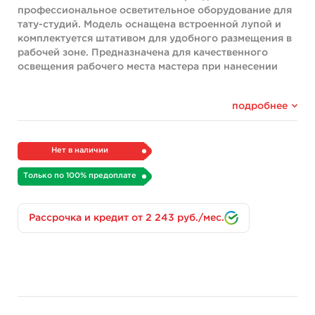
профессиональное осветительное оборудование для
тату-студий. Модель оснащена встроенной лупой и
комплектуется штативом для удобного размещения в
рабочей зоне. Предназначена для качественного
освещения рабочего места мастера при нанесении
татуировок.
Ключевые особенности
подробнее
Лампа разработана специально для работы в тату-
студиях. Встроенная лупа обеспечивает увеличение,
позволяющее детально рассматривать мелкие
Нет в наличии
элементы работы. Штатив в комплекте даёт
Только по 100% предоплате
возможность установить лампу в удобном месте.
Производитель позиционирует это решение как
универсальное для освещения рабочей зоны с
Рассрочка и кредит от 2 243 руб./мес.
возможностью настройки положения.
Характеристики
Тип: лампа с лупой на штативе
Увеличение лупы: 5dpi
Назначение: освещение рабочей зоны при
нанесении татуировок