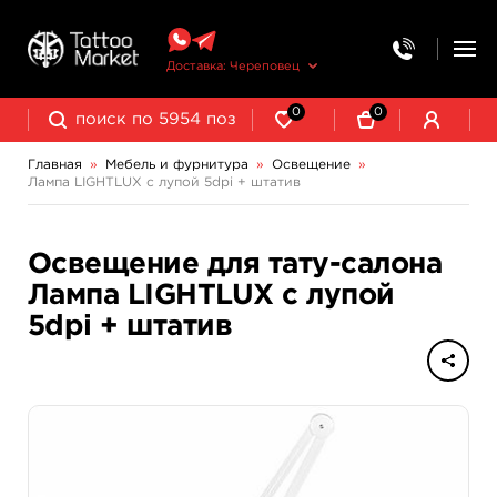
Доставка: Череповец
0
0
Главная
»
Мебель и фурнитура
»
Освещение
»
Лампа LIGHTLUX с лупой 5dpi + штатив
Освещение для тату-салона
Лампа LIGHTLUX с лупой
5dpi + штатив