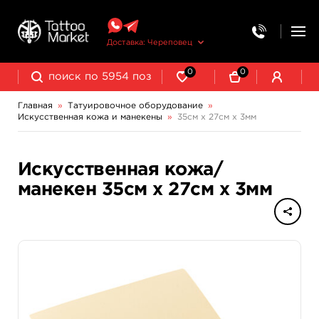
Доставка: Череповец
0
0
Главная
»
Татуировочное оборудование
»
Искусственная кожа и манекены
»
35см х 27см х 3мм
Колпачки, подставки, миксеры для краски
Трансферная бумага и принадлежности
Искусственная кожа/
манекен 35см х 27см х 3мм