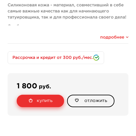
Силиконовая кожа - материал, совместивший в себе
самые важные качества как для начинающего
татуировщика, так и для профессионала своего дела!
Особенности:
Сравнительно мягкий силикон, который дает
подробнее
идеальное сопротивление, близкое к коже человека
Светлый оттенок кожи идеален для ярких и сочных
работ
Рассрочка и кредит от 300 руб./мес.
Двусторонняя поверхность - вы можете реализовать
целых два проекта на одном куске кожи!
Прекрасно повторяет основные качества кожи,
1 800
руб.
позволяет по-настоящему прочувствовать процесс
нанесения татуировки
купить
отложить
Лишняя краска легко смывается с поверхности
мыльным раствором или обычной водой и салфеткой
Размер: 35см х 27см
Толщина: 3мм
Оттенок кожи может немного отличаться от