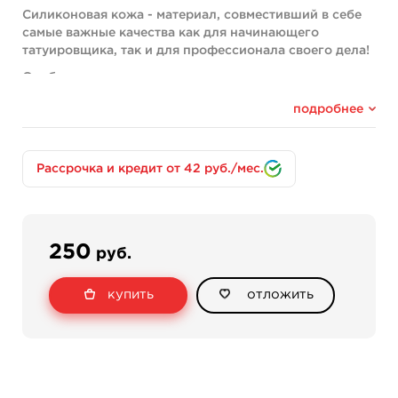
Силиконовая кожа - материал, совместивший в себе
самые важные качества как для начинающего
татуировщика, так и для профессионала своего дела!
Особенности:
Сравнительно мягкий силикон, который дает
подробнее
идеальное сопротивление, близкое к коже человека
Натуральный телесный цвет
Рассрочка и кредит от 42 руб./мес.
Двусторонняя поверхность - вы можете реализовать
целых два проекта на одном куске кожи!
Прекрасно повторяет основные качества кожи,
позволяет по-настоящему прочувствовать процесс
250
руб.
нанесения татуировки
Лишняя краска легко смывается с поверхности
купить
отложить
мыльным раствором или обычной водой и салфеткой
Размер: 20см х 15см
Толщина: 1мм
Оттенок кожи может немного отличаться от
представленной на сайте!