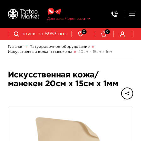
Доставка: Череповец
0
0
Главная
»
Татуировочное оборудование
»
Искусственная кожа и манекены
»
20см х 15см х 1мм
Колпачки, подставки, миксеры для краски
Трансферная бумага и принадлежности
Искусственная кожа/
манекен 20см х 15см х 1мм