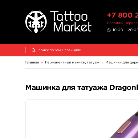
+7 800 
Доставка: Череп
10:00 – 20:00
Главная
»
Перманентный макияж, татуаж
»
Машинки для дер
Машинка для татуажа Dragonha