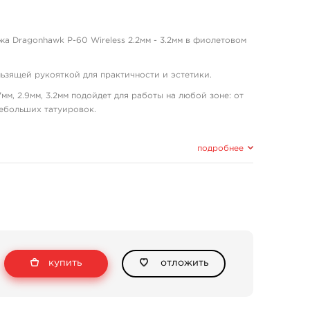
а Dragonhawk P-60 Wireless 2.2мм - 3.2мм в фиолетовом
ьзящей рукояткой для практичности и эстетики.
7мм, 2.9мм, 3.2мм подойдет для работы на любой зоне: от
небольших татуировок.
й практически не издает вибрации вместе с
 часов непрерывной работы.
подробнее
ий.
 0.1В.
купить
отложить
часов.
2мм.