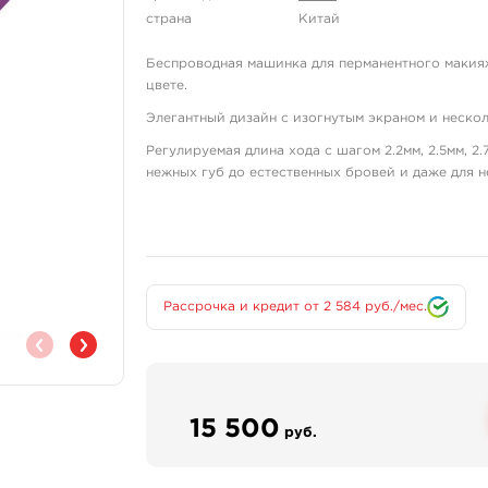
страна
Китай
Беспроводная машинка для перманентного макияж
цвете.
Элегантный дизайн с изогнутым экраном и нескол
Регулируемая длина хода с шагом 2.2мм, 2.5мм, 2.
нежных губ до естественных бровей и даже для 
Мощный, но бесшумный двигатель M-Core, которы
беспроводным аккумулятором обеспечивают до 3
Технические характеристики:
Вес - 121г.
Рассрочка и кредит от 2 584 руб./мес.
Материал корпуса - авиационный алюмин
Рекомендованный вольтаж - 4-10В с шагом
Мотор мощностью - 10Вт.
Емкость аккумулятора - 900мАч.
Время зарядки - 2 часа.
15 500
Время работы на одном заряде - около 3 
руб.
Регулируемая длина хода - от 2.2мм до 3.
Питание - Type-C.