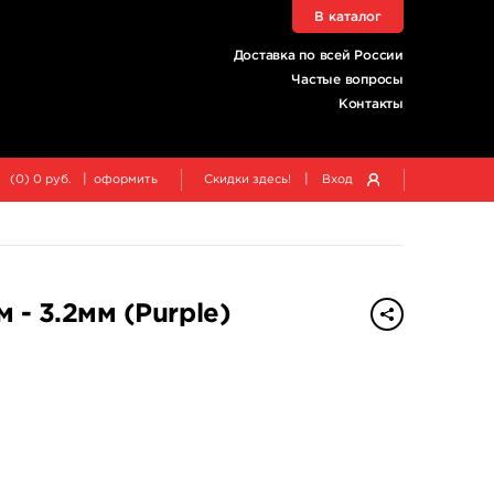
В каталог
Доставка по всей России
Частые вопросы
Контакты
|
|
(
0
)
0
руб.
оформить
Скидки здесь!
Вход
)
 - 3.2мм (Purple)