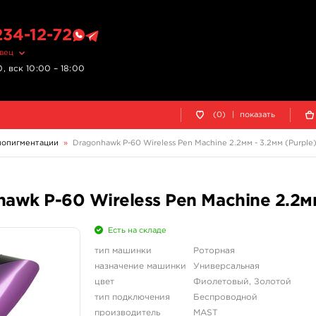
234-12-72
овец
, вск 10:00 – 18:00
(0)
|
показать
мопигментации
»
Dragonhawk P-60 Wireless Pen Machine 2.2мм - 3.2мм (Purple
wk P-60 Wireless Pen Machine 2.2мм
Есть на складе
тип машинки
Роторная
назначение машинки
Универсальная
цвет
Фиолетовый, Золотой
тип подключения
Беспроводной
производитель
MAST