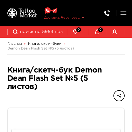
Доставка: Череповец
0
0
Главная
»
Книги, скетч-буки
»
Demon Dean Flash Set №5 (5 листов)
Книга/скетч-бук Demon
Dean Flash Set №5 (5
листов)