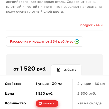
английского, как холодная сталь. Содержит очень
плотный и густой пигмент, что позволяет наносить на
кожу очень плотный слой цвета.
Пигмент выпускается в объеме 30 и 60 мл.
подробнее
Компоненты:
White C.I. 77891
Black C.I. 77266
Рассрочка и кредит от 254 руб./мес.
Red C.I. 77491
Состав:
Для получения максимально чистой, безопасной и
однородной краски, компания Eternal Ink использует
исключительно проверенные ингредиенты:
1 520
от
руб.
выбрать
пигменты, благодаря которым краска получает
насыщенный и стойкий цвет;
Свойство
1 унция - 30 мл
2 унции - 60 мл
деионизированная вода – чистейшая жидкость,
из которой путем химической реакции были
Цена
1 520 руб.
2 600 руб.
убраны все примеси солей;
экстракт гамамелиса – это антиоксидант,
Количество
нет на складе
купить
которое добывается из растения, и обладает