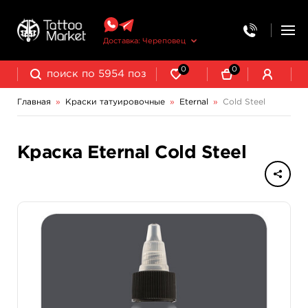
Доставка: Череповец
0
0
Главная
»
Краски татуировочные
»
Eternal
»
Cold Steel
NE Pigments - светящиеся ультрафиолетовые пигменты
Краска Eternal Cold Steel