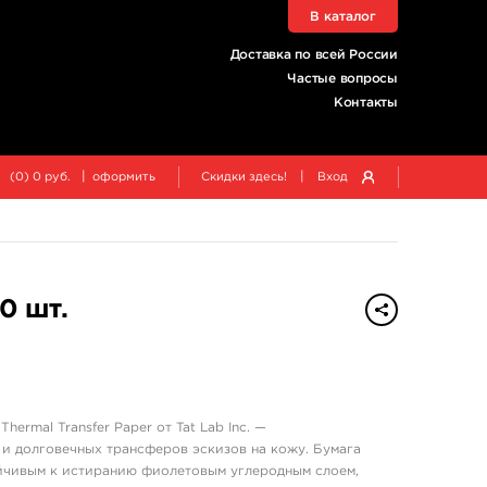
В каталог
Доставка по всей России
Частые вопросы
Контакты
|
|
(
0
)
0
руб.
оформить
Скидки здесь!
Вход
0 шт.
hermal Transfer Paper от Tat Lab Inc. —
и долговечных трансферов эскизов на кожу. Бумага
ойчивым к истиранию фиолетовым углеродным слоем,