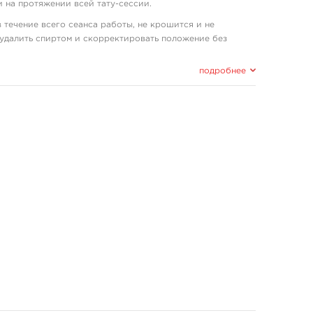
 на протяжении всей тату-сессии.
в течение всего сеанса работы, не крошится и не
удалить спиртом и скорректировать положение без
анесение того же отпечатка. Продукт востребован среди
ильности результата и удобству работы.
подробнее
надёжную передачу изображения с термопринтера или
одный слой даёт высокую контрастность и чёткость
л остаётся на коже в течение всего сеанса, не теряя
скорректировать — достаточно удалить отпечаток
мага устойчива к истиранию и не оставляет крошки, что
умага