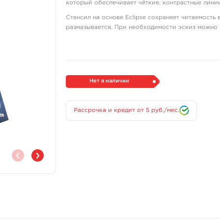
который обеспечивает чёткие, контрастные линии
Стенсил на основе Eclipse сохраняет читаемость 
размазывается. При необходимости эскиз можно 
потери качества — бумага допускает повторное н
профессиональных татуировщиков благодаря стаб
Ключевые особенности
Трёхслойная конструкция бумаги обеспечивает 
Нет в наличии
при ручном переносе. Толстый фиолетовый углер
линий, что критично для детальных работ. Стенси
читаемости. При необходимости позицию можно 
Рассрочка и кредит от 5 руб./мес.
спиртом и нанести его заново без искажений. Бу
упрощает подготовку к работе.
Технические характеристики
Тип: трёхслойная термическая стенсил-б
Формат листов: A4
Количество в упаковке: 100 листов
Цвет углеродного слоя: фиолетовый
Страна производства: США
Габариты и вес