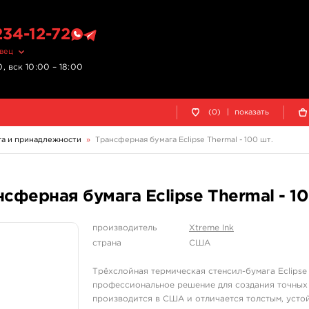
234-12-72
овец
, вск 10:00 – 18:00
(0)
|
показать
га и принадлежности
»
Трансферная бумага Eclipse Thermal - 100 шт.
сферная бумага Eclipse Thermal - 10
производитель
Xtreme Ink
страна
США
Трёхслойная термическая стенсил-бумага Eclipse T
профессиональное решение для создания точных 
производится в США и отличается толстым, уст