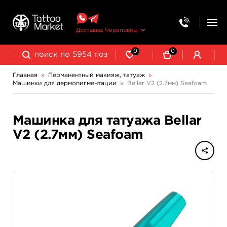
Доставка: Череповец
0
0
Главная
»
Перманентный макияж, татуаж
»
Машинки для дермопигментации
»
Bellar V2 (2.7мм) Seafoam
Выведение и осветление татуажа
Машинка для татуажа Bellar
V2 (2.7мм) Seafoam