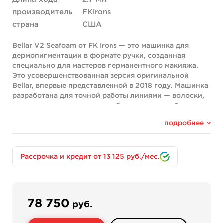
производитель
FKirons
страна
США
Bellar V2 Seafoam от FK Irons — это машинка для
дермопигментации в формате ручки, созданная
специально для мастеров перманентного макияжа.
Это усовершенствованная версия оригинальной
Bellar, впервые представленной в 2018 году. Машинка
разработана для точной работы линиями — волоски,
стрелки, тонкие линии — и обеспечивает стабильные
результаты при заживлении.
подробнее
Проводная модель работает от внешнего блока
питания через разъем Mini DC. Благодаря ходу иглы
2.7 мм машинка универсальна и подходит для работы
Рассрочка и кредит от 13 125 руб./мес.
с любыми зонами, обеспечивая чистое и равномерное
внесение пигмента.
Ключевые особенности
Система регулировки вылета иглы «Click» позволяет
78 750
руб.
плавно и точно настраивать глубину погружения
иглы прямо во время процедуры — поворот против