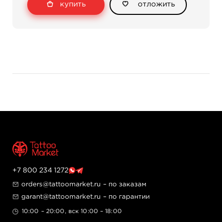
купить
отложить
часовой стрелки уменьшает вылет, по часовой
увеличивает. Эргономичный конический grip
диаметром от 21 до 16 мм снижает усталость руки при
длительной работе. Ультратонкий и легкий корпус из
авиационного алюминия обеспечивает контроль и
точность движений. Машинка полностью изготовлена
в США из медицинских материалов и совместима со
стандартными мембранными картриджами.
Технические характеристики
Ход иглы: 2.7 мм
Рабочее напряжение: 4–9.5 В DC
Рабочий ток: 0.3 А
Частота работы: 25–160 Гц
Подключение: Mini DC
Режим работы: непрерывный
Материал корпуса: авиационный алюминий
+7 800 234 1272
6061 T6, анодированный
orders@tattoomarket.ru
– по заказам
Температура эксплуатации: +10…+35°C
garant@tattoomarket.ru
– по гарантии
Габариты и вес
10:00 – 20:00, вск 10:00 – 18:00
Длина: 116 мм