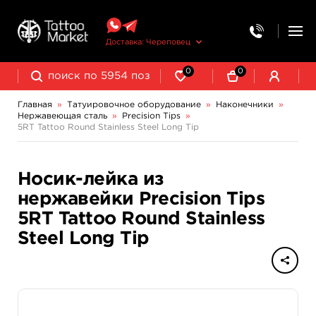
Доставка: Череповец
0
0
Главная
»
Татуировочное оборудование
»
Наконечники
»
Нержавеющая сталь
»
Precision Tips
»
Колпачки, подставки, миксеры для краски
Трансферная бумага и принадлежности
Одноразовые стерильные
5RT Tattoo Round Stainless Steel Long Tip
Носик-лейка из
нержавейки Precision Tips
5RT Tattoo Round Stainless
Steel Long Tip