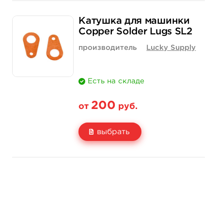
Свойство
10 шт
Катушка для машинки
Цена
200 руб.
Copper Solder Lugs SL2
Количество
купить
производитель
Lucky Supply
Есть на складе
200
от
руб.
выбрать
Свойство
10 шт
Цена
200 руб.
Количество
купить