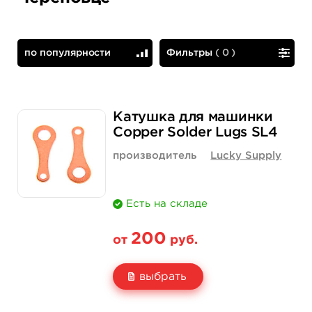
по популярности
Фильтры
(
0
)
по популярности
сначала дешевые
Катушка для машинки
Copper Solder Lugs SL4
производитель
Lucky Supply
Есть на складе
200
от
руб.
выбрать