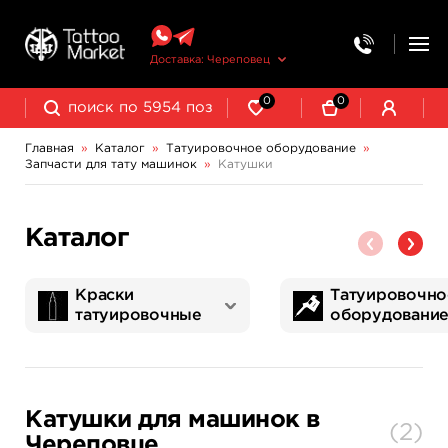
Доставка: Череповец
0
0
Главная
»
Каталог
»
Татуировочное оборудование
»
Запчасти для тату машинок
»
Катушки
Колпачки, подставки, миксеры для краски
Трансферная бумага и принадлежности
Каталог
Краски
Татуировочно
татуировочные
оборудовани
World Famous Tattoo Ink
NE Pigments - светящиеся ультрафиолетовые пигменты
Татуировочные наборы
Картриджи татуировочные
Запчасти для тату машинок
Трансферная бумага и принадлежности
Катушки для машинок в
(
2
)
Череповце