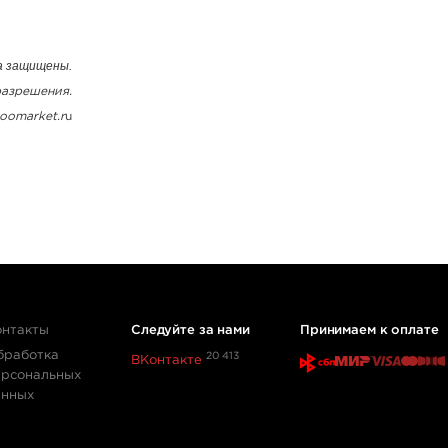
ва защищены.
разрешения.
oomarket.r
u
онтакты
Следуйте за нами
Принимаем к оплате
бработка
20 413
ВКонтакте
ерсональных
анных