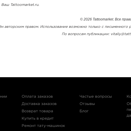
 Ваш Tattoomarket.ru.
© 2026 Tattoomarket. Все пра
н авторским правом. Использование возможно только с письменного 
По вопросам публикации: vitaliy@tatt
ании
Оплата заказов
Частые вопросы
К
Доставка заказов
Отзывы
О
п
Возврат товара
Блог
д
Купить в кредит
Ремонт тату-машинок