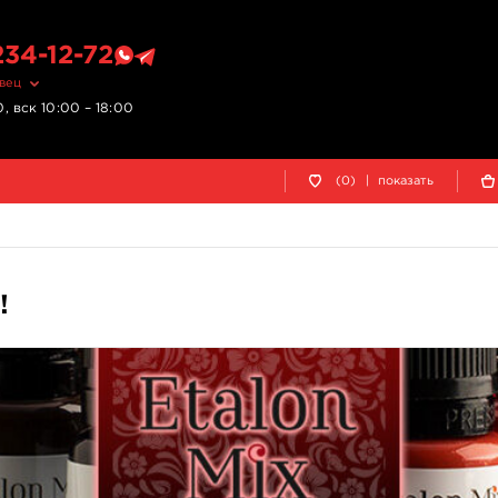
234-12-72
овец
, вск 10:00 – 18:00
(0)
|
показать
!