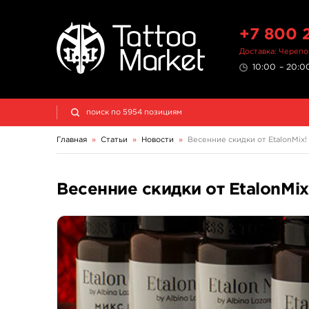
+7 800 
Доставка: Череп
10:00 – 20:00
Главная
»
Статьи
»
Новости
»
Весенние скидки от EtalonMix!
Весенние скидки от EtalonMix