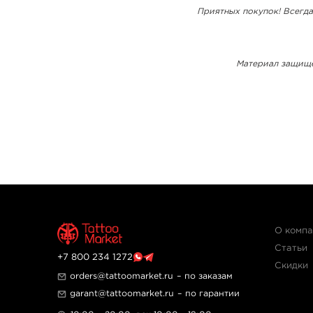
Приятных покупок! Всегда
Материал защищё
О комп
Статьи
+7 800 234 1272
Скидки
orders@tattoomarket.ru
– по заказам
garant@tattoomarket.ru
– по гарантии