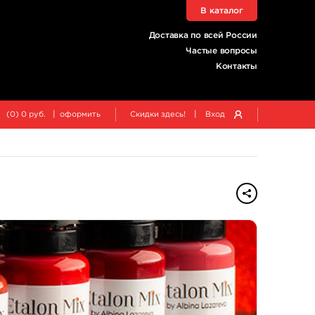
В каталог
Доставка по всей России
Частые вопросы
Контакты
|
|
(
0
)
0
руб.
оформить
Скидки здесь!
Вход