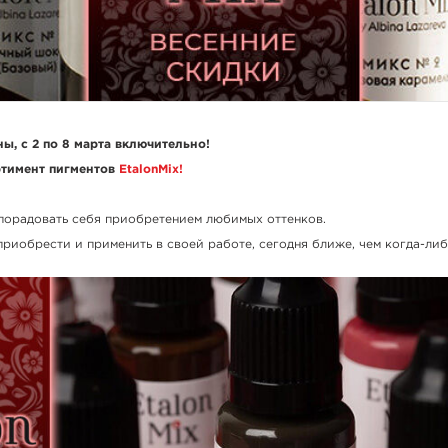
ы, с 2 по 8 марта включительно!
ртимент пигментов
EtalonMix!
порадовать себя приобретением любимых оттенков.
 приобрести и применить в своей работе, сегодня ближе, чем когда-либ